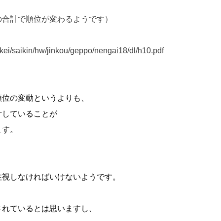
の合計で順位が変わるようです）
aikin/hw/jinkou/geppo/nengai18/dl/h10.pdf
順位の変動というよりも、
計していることが
ます。
注視しなければいけないようです。
されているとは思いますし、