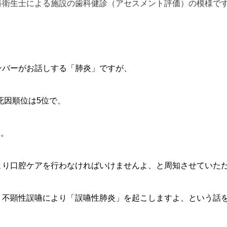
科衛生士による施設の歯科健診（アセスメント評価）の模様で
ンバーがお話しする「肺炎」ですが、
死因順位は5位で、
す。
より口腔ケアを行わなければいけませんよ、と周知させていた
、不顕性誤嚥により「誤嚥性肺炎」を起こしますよ、という話