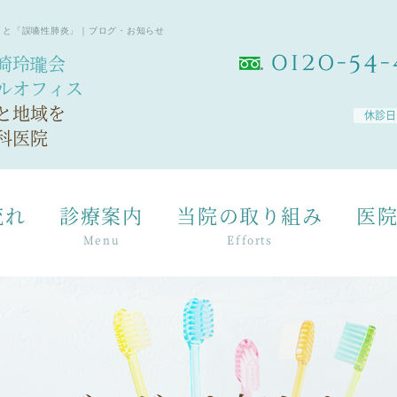
」と「誤嚥性肺炎」｜ブログ・お知らせ
崎玲瓏会
ルオフィス
と地域を
休診日
科医院
流れ
診療案内
当院の取り組み
医
Menu
Efforts